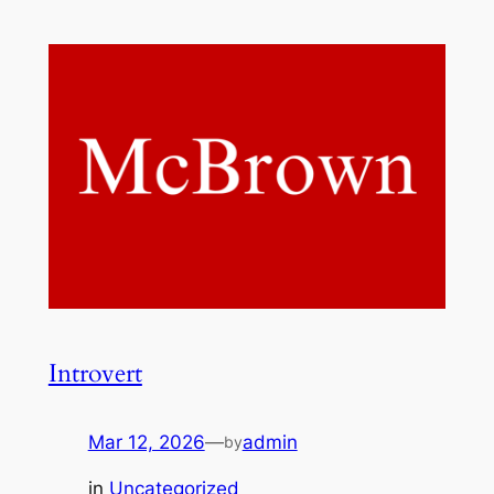
Introvert
Mar 12, 2026
—
admin
by
in
Uncategorized