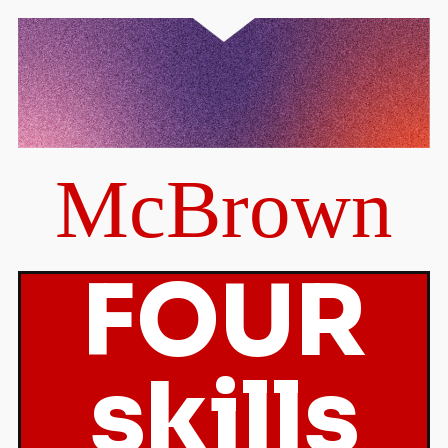
McBrown
FOUR
skills