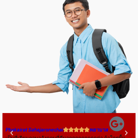
Phakairat Sahajaronechai
พยาบาล
Na





เป็นที่เรียนภาษาอังกฤษที่ดีมากกกกกกกกกค่า ถ้าใครพื้น
ลู