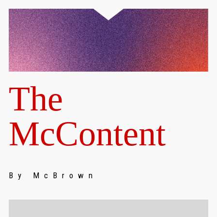
The
McContent
By McBrown