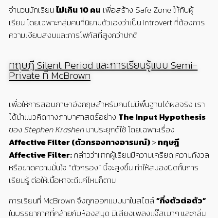
จำนวนนักเรียน
ไม่เกิน
10
คน
เพื่อสร้าง
Safe Zone
ให้กับผู้
เรียน โดยเฉพาะกลุ่มคนที่นิยามตัวเองว่าเป็น
Introvert
ที่ต้องการ
ความเงียบสงบและการโฟกัสที่สูงกว่าปกติ
ทฤษฎี Silent Period และการเรียนรู้แบบ Semi-
Private ที่ McBrown
เพื่อให้การสอนภาษาอังกฤษสำหรับคนไม่มีพื้นฐานได้ผลจริง เรา
ได้นำแนวคิดทางภาษาศาสตร์อย่าง
The Input Hypothesis
ของ
Stephen Krashen
มาประยุกต์ใช้ โดยเฉพาะเรื่อง
Affective Filter (ตัวกรองทางอารมณ์)
>
ทฤษฎี
Affective Filter:
กล่าวว่าหากผู้เรียนมีความเครียด ความกังวล
หรือขาดความมั่นใจ “ตัวกรอง” นี้จะสูงขึ้น ทำให้สมองปิดกั้นการ
เรียนรู้ ต่อให้เนื้อหาจะดีแค่ไหนก็ตาม
การเรียนที่
McBrown
จึงถูกออกแบบมาในสไตล์
“
กึ่งตัวต่อตัว
“
ในบรรยากาศที่คล้ายกับห้องสมุด มีเสียงเพลงแจ๊สเบาๆ และกลิ่น